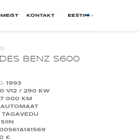
MEIST
KONTAKT
EESTI
IS
DES BENZ S600
G:
1993
,0 V12 / 290 KW
87 000 KM
:
AUTOMAAT
:
TAGAVEDU
SIIN
00561A141569
0 €