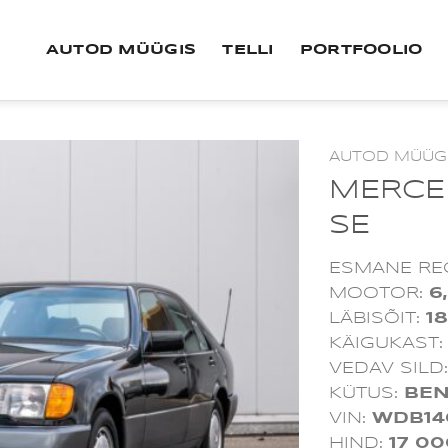
AUTOD MÜÜGIS
TELLI
PORTFOOLIO
AUTOD MÜÜG
MERCE
SE
ESMANE RE
MOOTOR:
6
LÄBISÕIT:
1
KÄIGUKAST
VEDAV SILD
KÜTUS:
BEN
VIN:
WDB14
HIND:
17 00