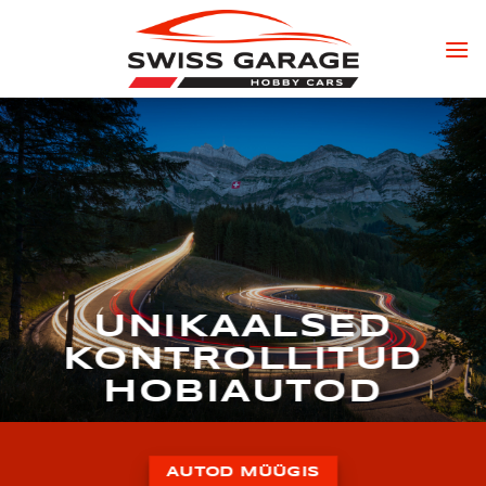
Skip
to
content
UNIKAALSED
KONTROLLITUD
HOBIAUTOD
AUTOD MÜÜGIS